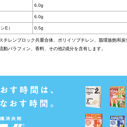
6.0g
6.0g
ンE）
0.5g
スチレンブロック共重合体、ポリイソブチレン、脂環族飽和炭
流動パラフィン、香料、その他2成分を含有します。