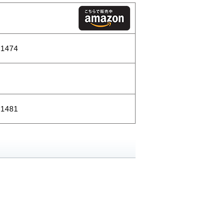
21474
21481