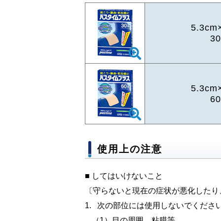
5.3cm
3
5.3cm
6
使用上の注意
■ してはいけないこと
〔守らないと現在の症状が悪化したり
次の部位には使用しないでくださ
（1）目の周囲、粘膜等