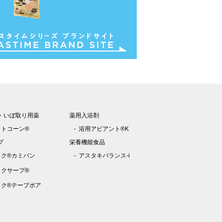
・いぼ取り用薬
薬用入浴剤
ットコーン®
浴用アビアント®K
プ
栄養機能食品
トク®カミバン
アスタキバランス-i
トクサープ®
トク®テープポア