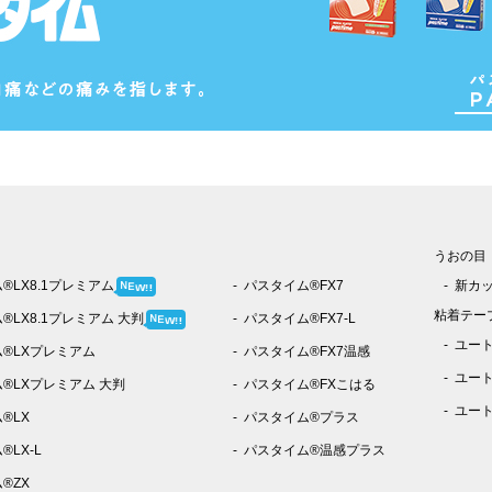
うおの目
!!
®LX8.1プレミアム
パスタイム®FX7
新カ
W
E
N
粘着テー
!!
®LX8.1プレミアム 大判
パスタイム®FX7-L
W
E
N
ユー
®LXプレミアム
パスタイム®FX7温感
ユー
®LXプレミアム 大判
パスタイム®FXこはる
ユー
®LX
パスタイム®プラス
LX-L
パスタイム®温感プラス
®ZX