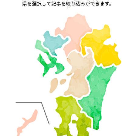
県を選択して記事を絞り込みができます。